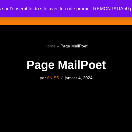
% sur l'ensemble du site avec le code promo : REMONTADA50 
Contactez Nous
Le Guide Complet
Fournisseurs Suis
Home
»
Page MailPoet
Page MailPoet
par
ANISS
janvier 4, 2024